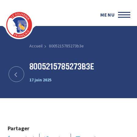
MENU
Accueil
8005215785273b3e
8005215785273b3e
17 juin 2025
Partager