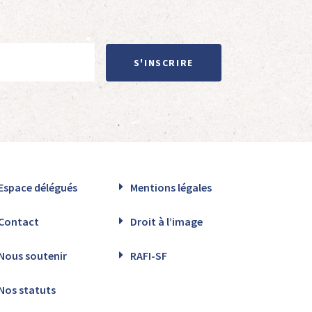
S'INSCRIRE
Espace délégués
Mentions légales
Contact
Droit à l’image
Nous soutenir
RAFI-SF
Nos statuts