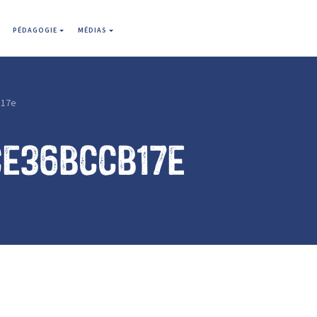
PÉDAGOGIE
MÉDIAS
b17e
ce36bccb17e