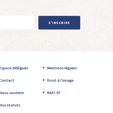
S'INSCRIRE
Espace délégués
Mentions légales
Contact
Droit à l’image
Nous soutenir
RAFI-SF
Nos statuts