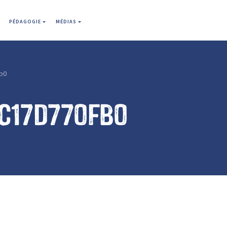
PÉDAGOGIE
MÉDIAS
fb0
c17d770fb0