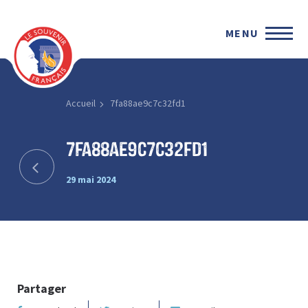
MENU
Accueil
7fa88ae9c7c32fd1
7fa88ae9c7c32fd1
29 mai 2024
Partager