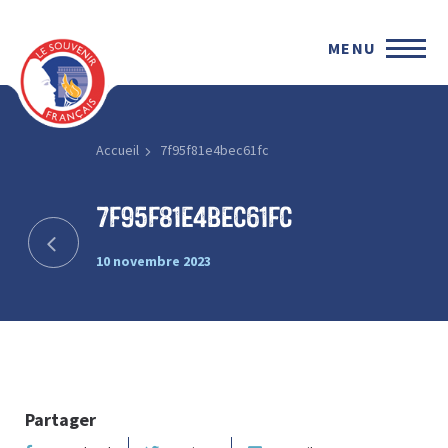
MENU
Accueil
7f95f81e4bec61fc
7f95f81e4bec61fc
10 novembre 2023
Partager