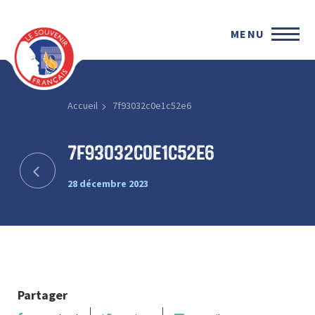
MENU
Accueil
7f93032c0e1c52e6
7f93032c0e1c52e6
28 décembre 2023
Partager