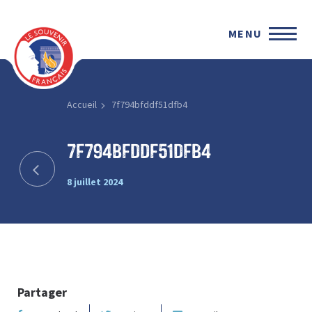
MENU
Accueil
7f794bfddf51dfb4
7f794bfddf51dfb4
8 juillet 2024
Partager