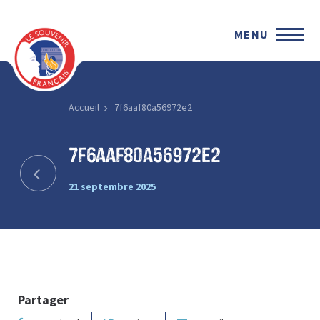
MENU
Accueil
7f6aaf80a56972e2
7f6aaf80a56972e2
21 septembre 2025
Partager