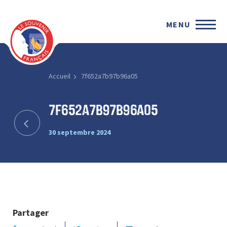
MENU
Accueil
7f652a7b97b96a05
7f652a7b97b96a05
30 septembre 2024
Partager