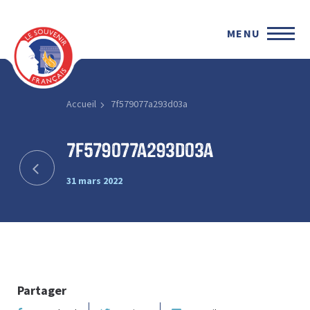
MENU
Accueil
7f579077a293d03a
7f579077a293d03a
31 mars 2022
Partager