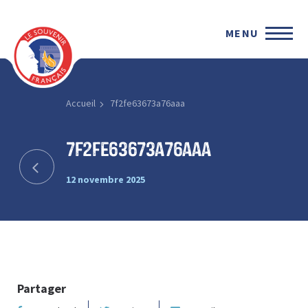
MENU
Accueil
7f2fe63673a76aaa
7f2fe63673a76aaa
12 novembre 2025
Partager