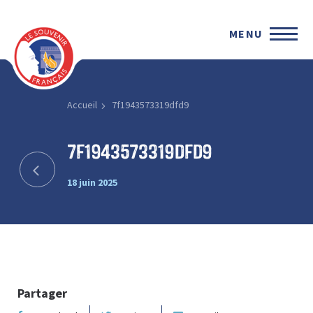
MENU
Accueil
7f1943573319dfd9
7f1943573319dfd9
18 juin 2025
Partager