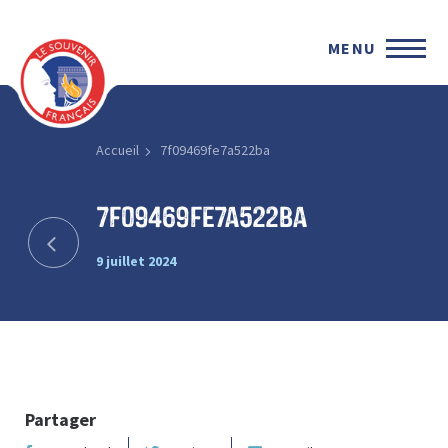
MENU
Accueil
7f09469fe7a522ba
7f09469fe7a522ba
9 juillet 2024
Partager