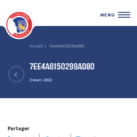
MENU
Accueil
7ee4a6150299ad80
7ee4a6150299ad80
2 mars 2022
Partager