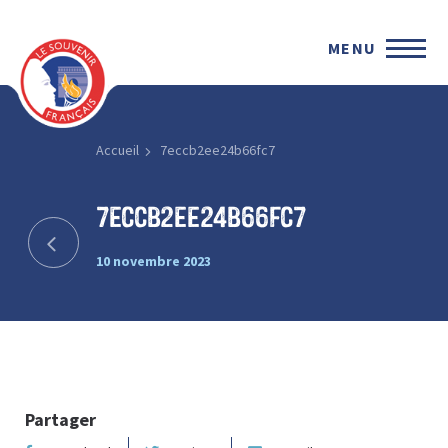
MENU
Accueil
7eccb2ee24b66fc7
7eccb2ee24b66fc7
10 novembre 2023
Partager