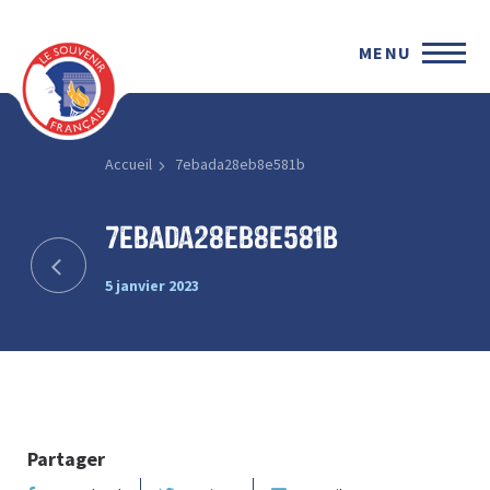
MENU
Accueil
7ebada28eb8e581b
7ebada28eb8e581b
5 janvier 2023
Partager