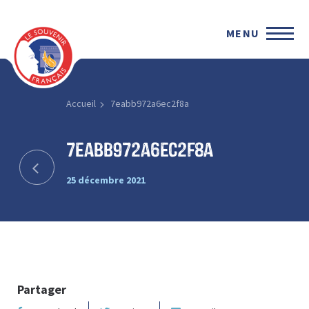
MENU
Accueil
7eabb972a6ec2f8a
7eabb972a6ec2f8a
25 décembre 2021
Partager