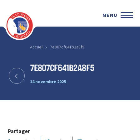
MENU
Accueil
7e807cf641b2a8f5
7e807cf641b2a8f5
14 novembre 2025
Partager