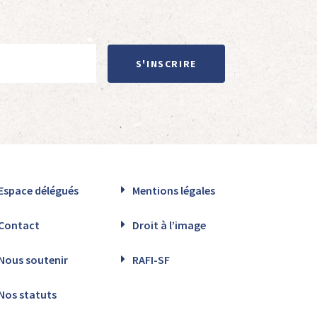
S'INSCRIRE
Espace délégués
Mentions légales
Contact
Droit à l’image
Nous soutenir
RAFI-SF
Nos statuts