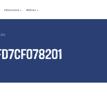
PÉDAGOGIE
MÉDIAS
8201
fd7cf078201