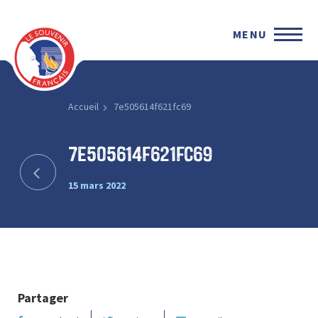
MENU
Accueil
7e505614f621fc69
7e505614f621fc69
15 mars 2022
Partager