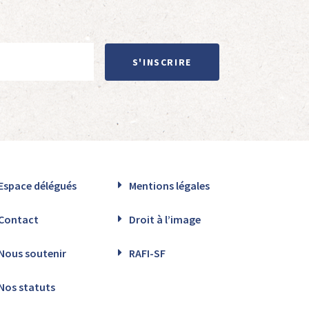
S'INSCRIRE
Espace délégués
Mentions légales
Contact
Droit à l’image
Nous soutenir
RAFI-SF
Nos statuts