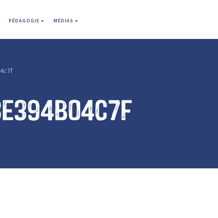
PÉDAGOGIE
MÉDIAS
4c7f
8e394b04c7f