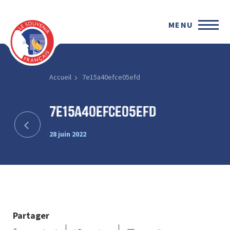
MENU
Accueil
7e15a40efce05efd
7e15a40efce05efd
28 juin 2022
Partager