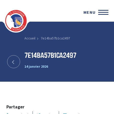
MENU
Accueil
7e14ba57b1ca2497
7e14ba57b1ca2497
14 janvier 2026
Partager