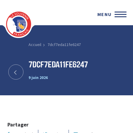
MENU
Accueil
7dcf7eda11fe6247
7dcf7eda11fe6247
9 juin 2026
Partager