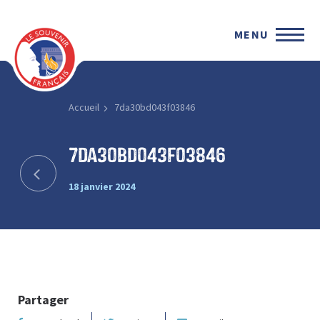
MENU
Accueil
7da30bd043f03846
7da30bd043f03846
18 janvier 2024
Partager