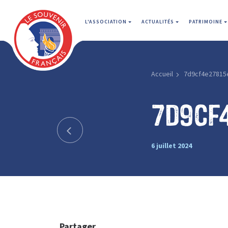
L'ASSOCIATION
ACTUALITÉS
PATRIMOINE
Accueil
7d9cf4e27815
7d9cf
6 juillet 2024
Partager