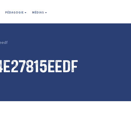
PÉDAGOGIE
MÉDIAS
eedf
4e27815eedf