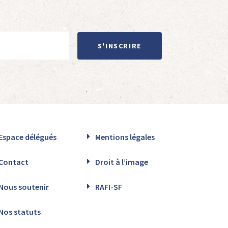
S'INSCRIRE
Espace délégués
Mentions légales
Contact
Droit à l’image
Nous soutenir
RAFI-SF
Nos statuts