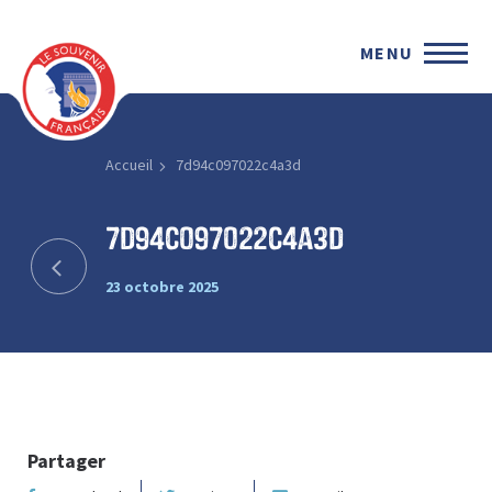
MENU
Accueil
7d94c097022c4a3d
7d94c097022c4a3d
23 octobre 2025
Partager