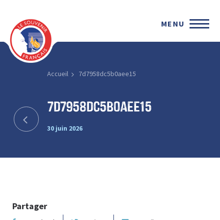
MENU
Accueil
7d7958dc5b0aee15
7d7958dc5b0aee15
30 juin 2026
Partager