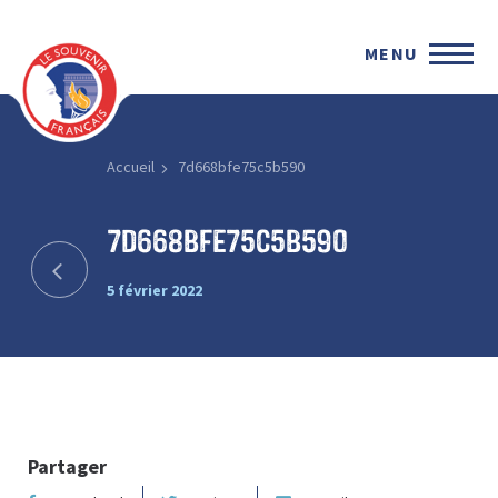
MENU
Accueil
7d668bfe75c5b590
7d668bfe75c5b590
5 février 2022
Partager