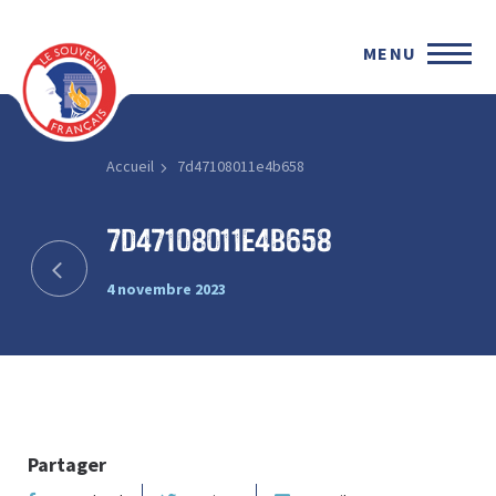
MENU
Accueil
7d47108011e4b658
7d47108011e4b658
4 novembre 2023
Partager