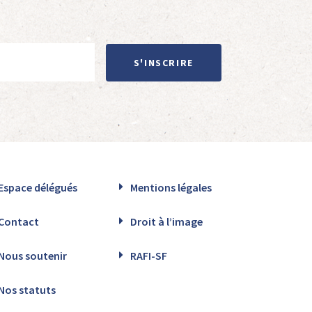
S'INSCRIRE
Espace délégués
Mentions légales
Contact
Droit à l’image
Nous soutenir
RAFI-SF
Nos statuts