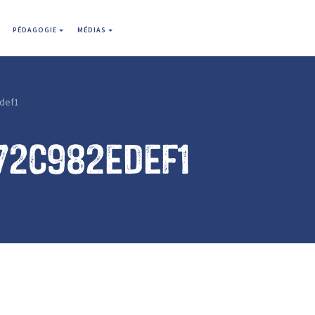
PÉDAGOGIE
MÉDIAS
def1
72c982edef1