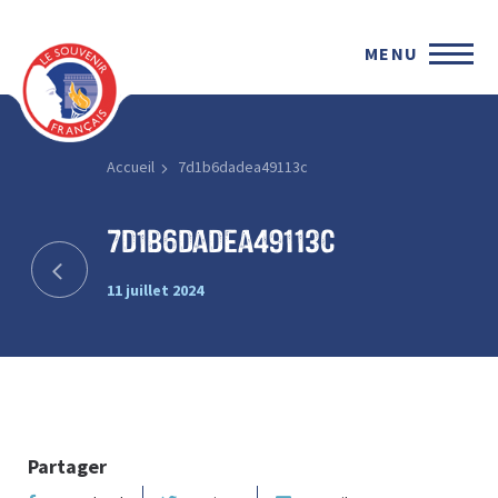
MENU
Accueil
7d1b6dadea49113c
7d1b6dadea49113c
11 juillet 2024
Partager