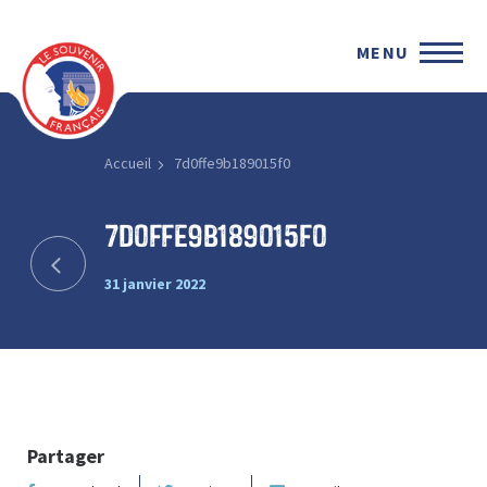
MENU
Accueil
7d0ffe9b189015f0
7d0ffe9b189015f0
31 janvier 2022
Partager