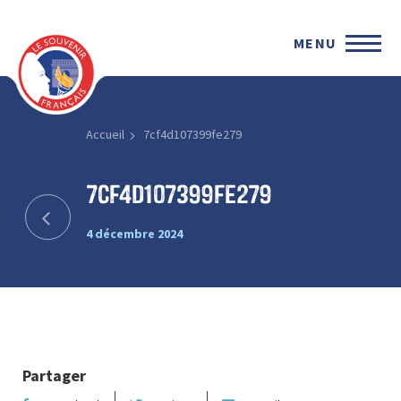
MENU
Accueil
7cf4d107399fe279
7cf4d107399fe279
4 décembre 2024
Partager