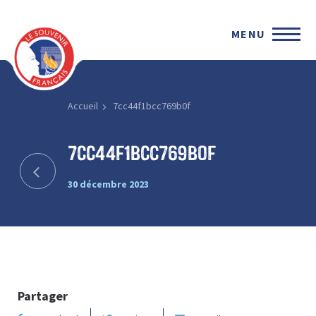
MENU
Accueil
7cc44f1bcc769b0f
7cc44f1bcc769b0f
30 décembre 2023
Partager