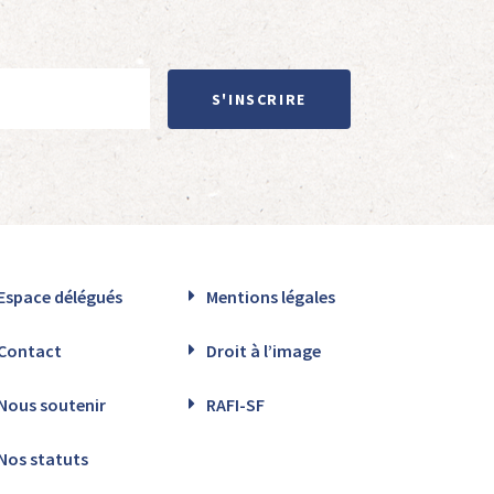
S'INSCRIRE
Espace délégués
Mentions légales
Contact
Droit à l’image
Nous soutenir
RAFI-SF
Nos statuts