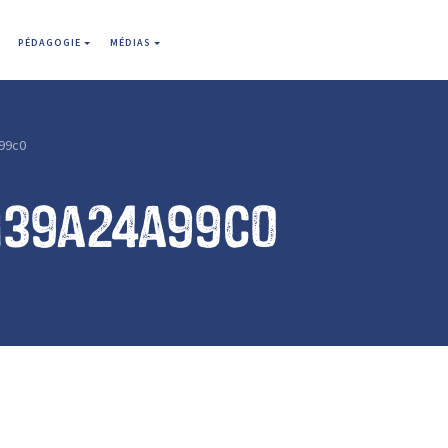
PÉDAGOGIE
MÉDIAS
99c0
139a24a99c0