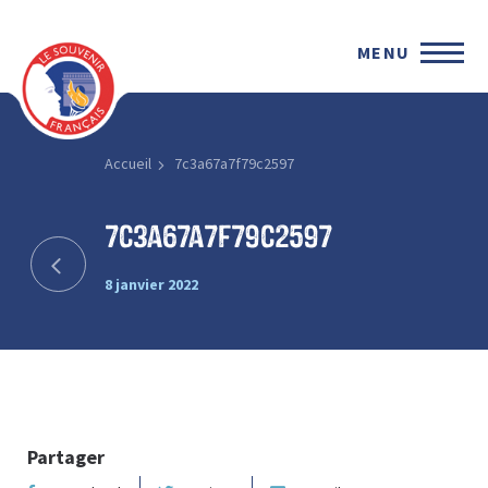
MENU
Accueil
7c3a67a7f79c2597
7c3a67a7f79c2597
8 janvier 2022
Partager