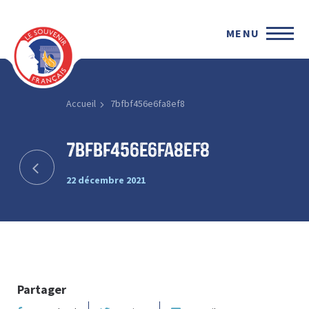
MENU
Accueil
7bfbf456e6fa8ef8
7bfbf456e6fa8ef8
22 décembre 2021
Partager