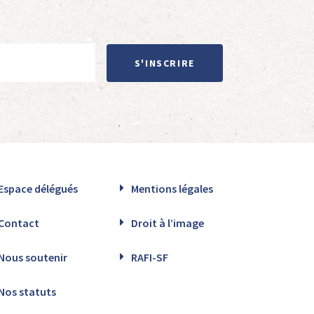
S'INSCRIRE
Espace délégués
Mentions légales
Contact
Droit à l’image
Nous soutenir
RAFI-SF
Nos statuts