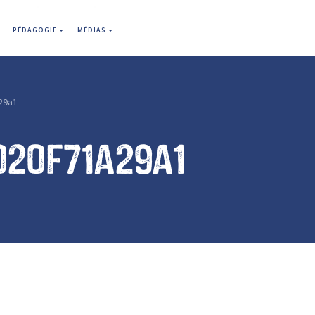
PÉDAGOGIE
MÉDIAS
29a1
020f71a29a1