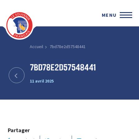
MENU
Accueil
7bd78e2d57548441
7bd78e2d57548441
11 avril 2025
Partager