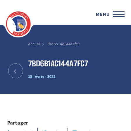
MENU
Accueil
7bd6b1ac144a7fc7
7bd6b1ac144a7fc7
15 février 2022
Partager