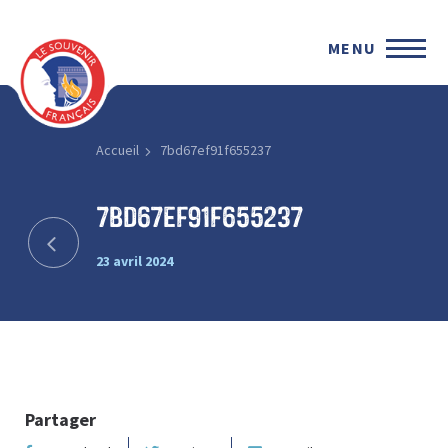
MENU
Accueil
7bd67ef91f655237
7bd67ef91f655237
23 avril 2024
Partager