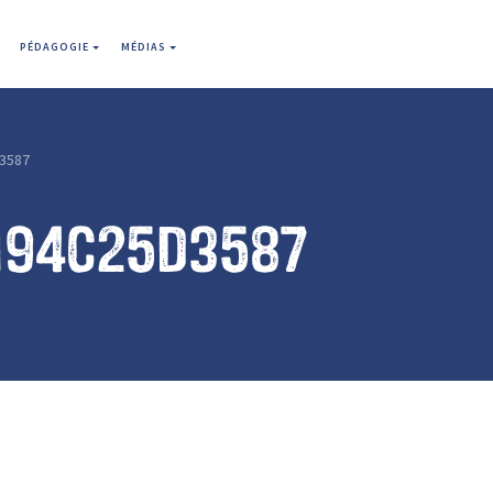
PÉDAGOGIE
MÉDIAS
3587
194c25d3587