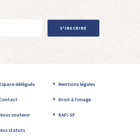
S'INSCRIRE
Espace délégués
Mentions légales
Contact
Droit à l’image
Nous soutenir
RAFI-SF
Nos statuts