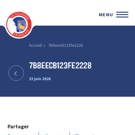
MENU
Accueil
7b8eecb123fe2228
7b8eecb123fe2228
22 juin 2026
Partager