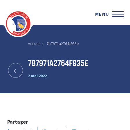
MENU
Accueil
7b7971a2764f935e
7b7971a2764f935e
2 mai 2022
Partager