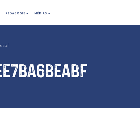
PÉDAGOGIE
MÉDIAS
eabf
ee7ba6beabf