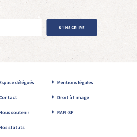
S'INSCRIRE
Espace délégués
Mentions légales
Contact
Droit à l’image
Nous soutenir
RAFI-SF
Nos statuts