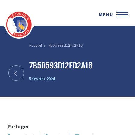
MENU
Accueil
7b5d593d12fd2a16
7b5d593d12fd2a16
5 février 2024
Partager