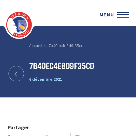
MENU
Accueil
7b40ec4e8d9f35cd
7b40ec4e8d9f35cd
6 décembre 2021
Partager