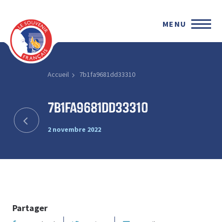
MENU
Accueil
7b1fa9681dd33310
7b1fa9681dd33310
2 novembre 2022
Partager