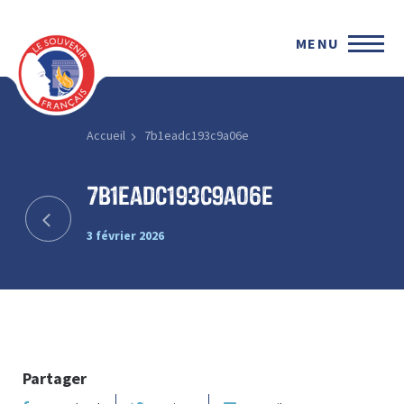
MENU
Accueil
7b1eadc193c9a06e
7b1eadc193c9a06e
3 février 2026
Partager